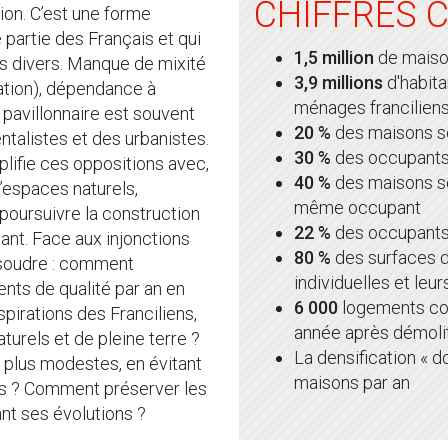
CHIFFRES C
ion. C’est une forme
 partie des Français et qui
1,5 million
de maison
ls divers. Manque de mixité
3,9 millions
d'habita
sation), dépendance à
ménages franciliens
 pavillonnaire est souvent
20 %
des maisons s
talistes et des urbanistes.
30 %
des occupants 
plifie ces oppositions avec,
40 %
des maisons so
 d’espaces naturels,
même occupant
e poursuivre la construction
22 %
des occupants
tant. Face aux injonctions
80 %
des surfaces d
 résoudre : comment
individuelles et leu
nts de qualité par an en
6 000
logements col
pirations des Franciliens,
année après démolit
aturels et de pleine terre ?
La densification « d
plus modestes, en évitant
maisons par an
nés ? Comment préserver les
nt ses évolutions ?