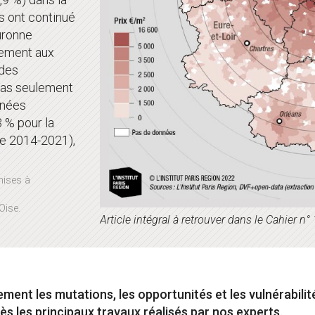
s ont continué
uronne
rement aux
 des
 pas seulement
années
 % pour la
de 2014-2021),
mises à
Oise.
Article intégral à retrouver dans le Cahier n° 
ent les mutations, les opportunités et les vulnérabilités 
s les principaux travaux réalisés par nos experts.