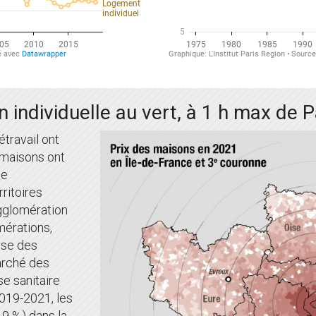
 individuelle au vert, à 1 h max de P
étravail ont
s maisons ont
ne
rritoires
agglomération
mérations,
yse des
arché des
se sanitaire
2019-2021, les
,9 %) dans la