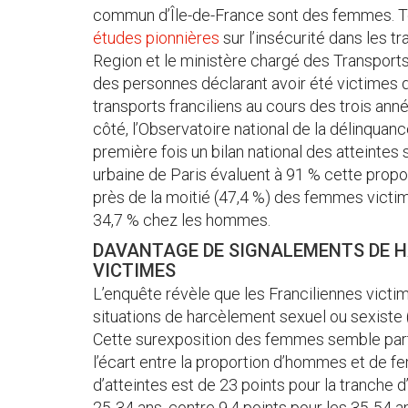
commun d’Île-de-France sont des femmes. Te
études pionnières
sur l’insécurité dans les tr
Region et le ministère chargé des Transports
des personnes déclarant avoir été victimes d
transports franciliens au cours des trois a
côté, l’Observatoire national de la délinquan
première fois un bilan national des atteintes 
urbaine de Paris évaluent à 91 % cette proporti
près de la moitié (47,4 %) des femmes victim
34,7 % chez les hommes.
DAVANTAGE DE SIGNALEMENTS DE 
VICTIMES
L’enquête révèle que les Franciliennes vict
situations de harcèlement sexuel ou sexiste
Cette surexposition des femmes semble part
l’écart entre la proportion d’hommes et de 
d’atteintes est de 23 points pour la tranche 
25-34 ans, contre 9,4 points pour les 35-54 an