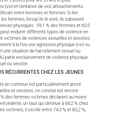
 (viol et tentative de viol, attouchements,
eu d’écart entre hommes et femmes. Si les
s femmes, lorsqu’ils le sont, ils subissent
lences physiques : 59,1 % des femmes et 60,5
ut endurer différents types de violence en
nt victimes de violences sexuelles et sexistes
onnent à la fois une agression physique (viol ou
 et une situation de harcèlement sexuel ou
 %) parle exclusivement de violence physique,
uel ou sexiste.
US RÉCURRENTES CHEZ LES JEUNES
orts en commun est particulièrement ancré
lles et sexistes, ce constat est encore
1 % des femmes victimes déclarent au moins
précédente, un taux qui diminue à 68,2 % chez
s victimes, il oscille entre 74,3 % et 82,2 %,