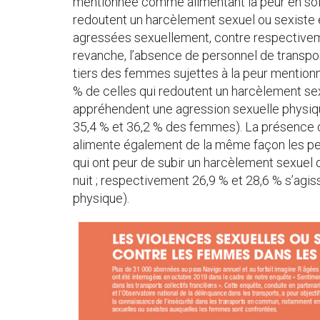
mentionnée comme alimentant la peur en soir
redoutent un harcèlement sexuel ou sexiste e
agressées sexuellement, contre respectiveme
revanche, l’absence de personnel de transport
tiers des femmes sujettes à la peur mentionne
% de celles qui redoutent un harcèlement sex
appréhendent une agression sexuelle physiqu
35,4 % et 36,2 % des femmes). La présence 
alimente également de la même façon les pe
qui ont peur de subir un harcèlement sexuel o
nuit ; respectivement 26,9 % et 28,6 % s’agiss
physique).