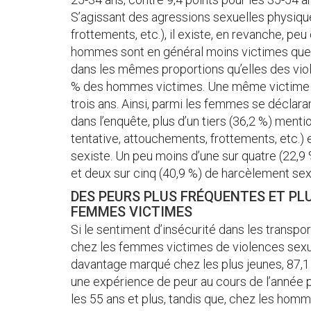
S’agissant des agressions sexuelles physiques
frottements, etc.), il existe, en revanche, p
hommes sont en général moins victimes que le
dans les mêmes proportions qu’elles des vio
% des hommes victimes. Une même victime pe
trois ans. Ainsi, parmi les femmes se déclara
dans l’enquête, plus d’un tiers (36,2 %) menti
tentative, attouchements, frottements, etc.)
sexiste. Un peu moins d’une sur quatre (22,9
et deux sur cinq (40,9 %) de harcèlement sex
DES PEURS PLUS FRÉQUENTES ET PL
FEMMES VICTIMES
Si le sentiment d’insécurité dans les transp
chez les femmes victimes de violences sexue
davantage marqué chez les plus jeunes, 87,
une expérience de peur au cours de l’année 
les 55 ans et plus, tandis que, chez les homme