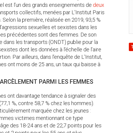
l est l’un des grands enseignements de
deux
ansports collectifs, menées par L’Institut Paris
. Selon la première, réalisée en 2019, 93,5 %
’agressions sexuelles et sexistes dans les
nnées précédentes sont des femmes. De son
ce dans les transports (ONDT) publie pour la
sexistes dont les données à l’échelle de l’aire
on. Par ailleurs, dans l’enquête de L’Institut,
es ont moins de 25 ans, un taux qui baisse à
HARCÈLEMENT PARMI LES FEMMES
imes ont davantage tendance à signaler des
 (77,1 %, contre 58,7 % chez les hommes).
iculièrement marquée chez les jeunes :
femmes victimes mentionnant ce type
d’âge des 18-24 ans et de 22,7 points pour les
s et 2 points pour les 55 ans et plus.